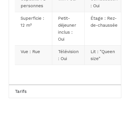
personnes
: Oui
Superficie :
Petit-
Étage : Rez-
12 m²
déjeuner
de-chaussée
inclus :
Oui
Vue : Rue
Télévision
Lit : "Queen
: Oui
size"
Tarifs